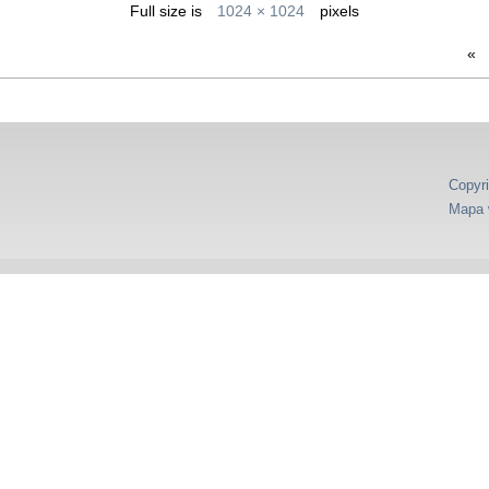
Full size is
1024 × 1024
pixels
«
Copyri
Mapa 