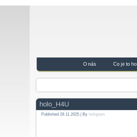
O nás
Co je to h
holo_H4U
Published
28.11.2025
|
By
hologram