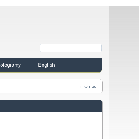
 hologramy
English
←
O nás