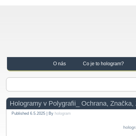
O nás
Co je to hologram?
Hologramy v Polygrafii_ Ochrana, Značka, Za
Published
6.5.2025
|
By
hologram
hologr