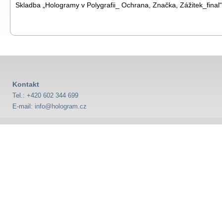
Skladba „Hologramy v Polygrafii_ Ochrana, Značka, Zážitek_final“
Kontakt
Tel.: +420 602 344 699
E-mail:
info@hologram.cz