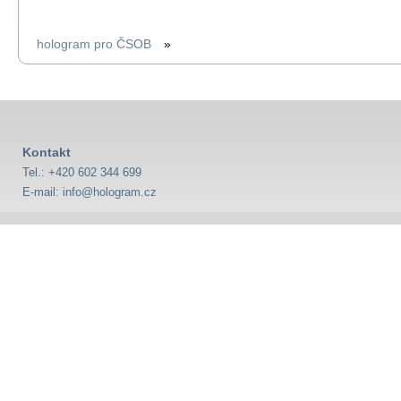
hologram pro ČSOB
»
Kontakt
Tel.: +420 602 344 699
E-mail:
info@hologram.cz