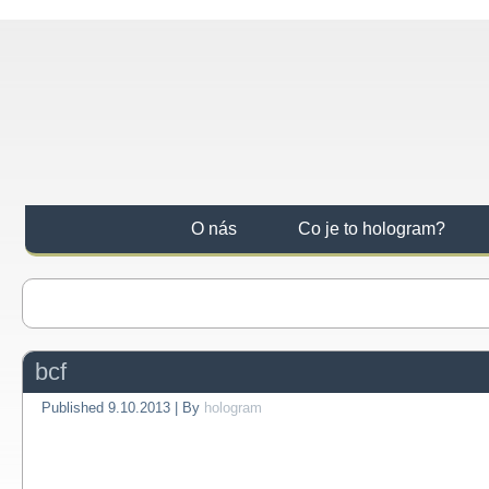
O nás
Co je to hologram?
bcf
Published
9.10.2013
|
By
hologram